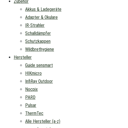
Zubehör
Akkus & Ladegeräte
Adapter & Okulare
IR-Strahler
Schalldämpfer
Schutzkappen
Wildbrethygiene
Hersteller
Guide sensmart
HIKmicro
InfiRay Outdoor
Nocpix
PARD
Pulsar
ThermTec
Alle Hersteller (a-z)