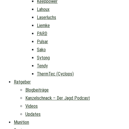
Keeppower
Lahoux
Laserluchs
Liemke
PARD
Pulsar
Sako
Sytong
Tendy
ThermTec (Cyclops)
Ratgeber
Blogbeiträge
Kanzelschnack – Der Jagd Podcast
Videos
Updates
Munition