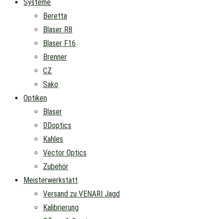
Systeme
Beretta
Blaser R8
Blaser F16
Brenner
CZ
Sako
Optiken
Blaser
DDoptics
Kahles
Vector Optics
Zubehör
Meisterwerkstatt
Versand zu VENARI Jagd
Kalibrierung