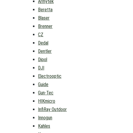
Armytek
Beretta
Blaser
Brenner
CZ
Dedal
Dentler
Dipol
DJI
Electrooptic
Guide
Gun-Tec
HIKmicro
InfiRay Outdoor
Innogun
Kahles