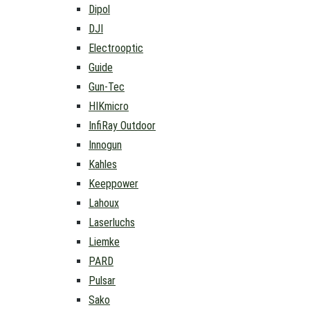
Dipol
DJI
Electrooptic
Guide
Gun-Tec
HIKmicro
InfiRay Outdoor
Innogun
Kahles
Keeppower
Lahoux
Laserluchs
Liemke
PARD
Pulsar
Sako