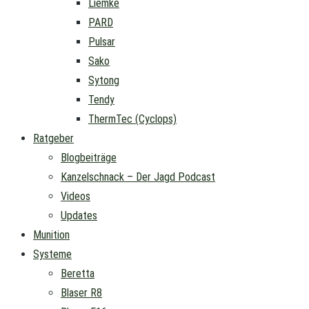
Liemke
PARD
Pulsar
Sako
Sytong
Tendy
ThermTec (Cyclops)
Ratgeber
Blogbeiträge
Kanzelschnack – Der Jagd Podcast
Videos
Updates
Munition
Systeme
Beretta
Blaser R8