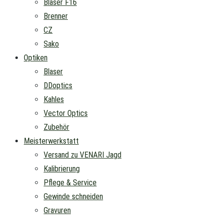
Blaser F16
Brenner
CZ
Sako
Optiken
Blaser
DDoptics
Kahles
Vector Optics
Zubehör
Meisterwerkstatt
Versand zu VENARI Jagd
Kalibrierung
Pflege & Service
Gewinde schneiden
Gravuren