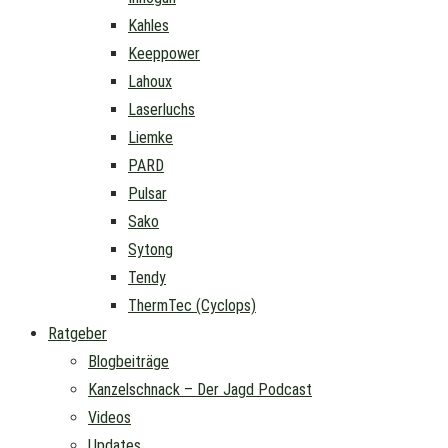
Kahles
Keeppower
Lahoux
Laserluchs
Liemke
PARD
Pulsar
Sako
Sytong
Tendy
ThermTec (Cyclops)
Ratgeber
Blogbeiträge
Kanzelschnack – Der Jagd Podcast
Videos
Updates