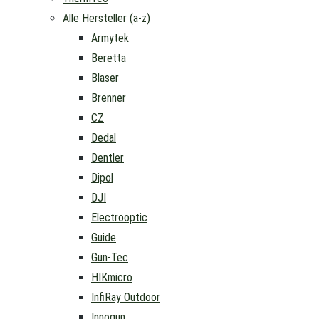
Alle Hersteller (a-z)
Armytek
Beretta
Blaser
Brenner
CZ
Dedal
Dentler
Dipol
DJI
Electrooptic
Guide
Gun-Tec
HIKmicro
InfiRay Outdoor
Innogun