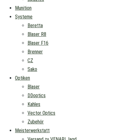
Munition
Systeme
Beretta
Blaser R8
Blaser F16
Brenner
CZ
Sako
Optiken
Blaser
DDoptics
Kahles
Vector Optics
Zubehör
Meisterwerkstatt
Versand zu VENARI Jagd