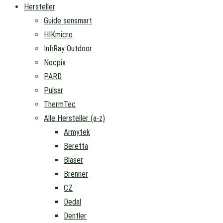
Hersteller
Guide sensmart
HIKmicro
InfiRay Outdoor
Nocpix
PARD
Pulsar
ThermTec
Alle Hersteller (a-z)
Armytek
Beretta
Blaser
Brenner
CZ
Dedal
Dentler