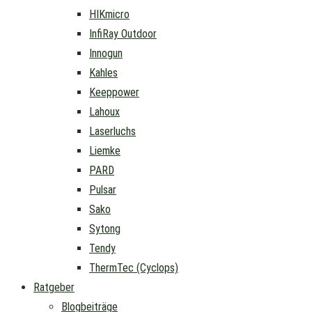
HIKmicro
InfiRay Outdoor
Innogun
Kahles
Keeppower
Lahoux
Laserluchs
Liemke
PARD
Pulsar
Sako
Sytong
Tendy
ThermTec (Cyclops)
Ratgeber
Blogbeiträge