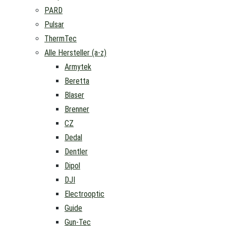
PARD
Pulsar
ThermTec
Alle Hersteller (a-z)
Armytek
Beretta
Blaser
Brenner
CZ
Dedal
Dentler
Dipol
DJI
Electrooptic
Guide
Gun-Tec