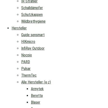
IR-Strahler
Schalldämpfer
Schutzkappen
Wildbrethygiene
Hersteller
Guide sensmart
HIKmicro
InfiRay Outdoor
Nocpix
PARD
Pulsar
ThermTec
Alle Hersteller (a-z)
Armytek
Beretta
Blaser