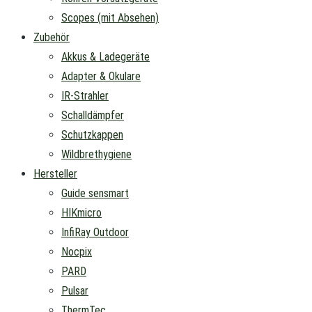
Scopes (mit Absehen)
Zubehör
Akkus & Ladegeräte
Adapter & Okulare
IR-Strahler
Schalldämpfer
Schutzkappen
Wildbrethygiene
Hersteller
Guide sensmart
HIKmicro
InfiRay Outdoor
Nocpix
PARD
Pulsar
ThermTec