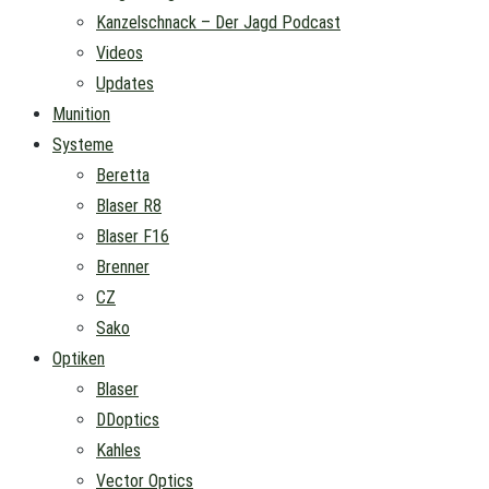
Kanzelschnack – Der Jagd Podcast
Videos
Updates
Munition
Systeme
Beretta
Blaser R8
Blaser F16
Brenner
CZ
Sako
Optiken
Blaser
DDoptics
Kahles
Vector Optics