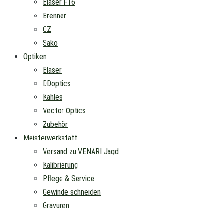
Blaser F16
Brenner
CZ
Sako
Optiken
Blaser
DDoptics
Kahles
Vector Optics
Zubehör
Meisterwerkstatt
Versand zu VENARI Jagd
Kalibrierung
Pflege & Service
Gewinde schneiden
Gravuren