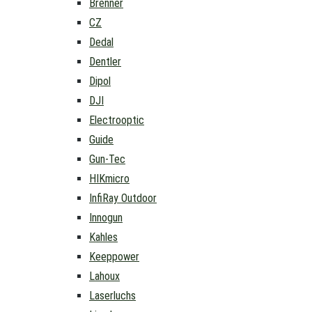
Brenner
CZ
Dedal
Dentler
Dipol
DJI
Electrooptic
Guide
Gun-Tec
HIKmicro
InfiRay Outdoor
Innogun
Kahles
Keeppower
Lahoux
Laserluchs