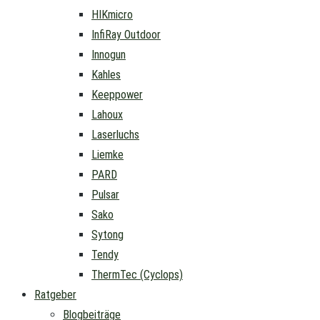
HIKmicro
InfiRay Outdoor
Innogun
Kahles
Keeppower
Lahoux
Laserluchs
Liemke
PARD
Pulsar
Sako
Sytong
Tendy
ThermTec (Cyclops)
Ratgeber
Blogbeiträge