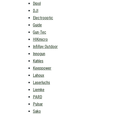
Dipol
DJI
Electrooptic
Guide
Gun-Tec
HIKmicro
InfiRay Outdoor
Innogun
Kahles
Keeppower
Lahoux
Laserluchs
Liemke
PARD
Pulsar
Sako