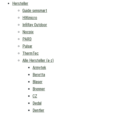
Hersteller
Guide sensmart
HIKmicro
InfiRay Outdoor
Nocpix
PARD
Pulsar
ThermTec
Alle Hersteller (a-z)
Armytek
Beretta
Blaser
Brenner
CZ
Dedal
Dentler