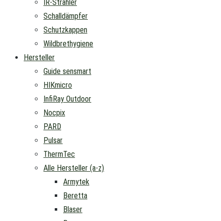
IR-Strahler
Schalldämpfer
Schutzkappen
Wildbrethygiene
Hersteller
Guide sensmart
HIKmicro
InfiRay Outdoor
Nocpix
PARD
Pulsar
ThermTec
Alle Hersteller (a-z)
Armytek
Beretta
Blaser