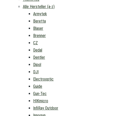
Alle Hersteller (a-z)
Armytek
Beretta
Blaser
Brenner
CZ
Dedal
Dentler
Dipol
DJI
Electrooptic
Guide
Gun-Tec
HIKmicro
InfiRay Outdoor
Innogun