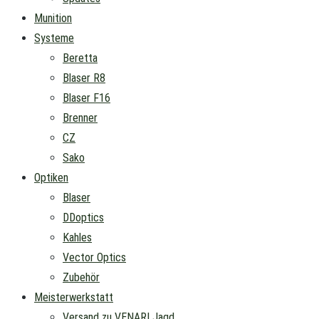
Munition
Systeme
Beretta
Blaser R8
Blaser F16
Brenner
CZ
Sako
Optiken
Blaser
DDoptics
Kahles
Vector Optics
Zubehör
Meisterwerkstatt
Versand zu VENARI Jagd