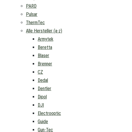
PARD
Pulsar
ThermTec
Alle Hersteller (a-z)
Armytek
Beretta
Blaser
Brenner
CZ
Dedal
Dentler
Dipol
DJI
Electrooptic
Guide
Gun-Tec