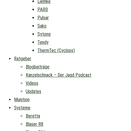
Liemke
PARD
Pulsar
Sako
Sytong
Tendy
ThermTec (Cyclops)
Ratgeber
Blogbeiträge
Kanzelschnack – Der Jagd Podcast
Videos
Updates
Munition
Systeme
Beretta
Blaser R8