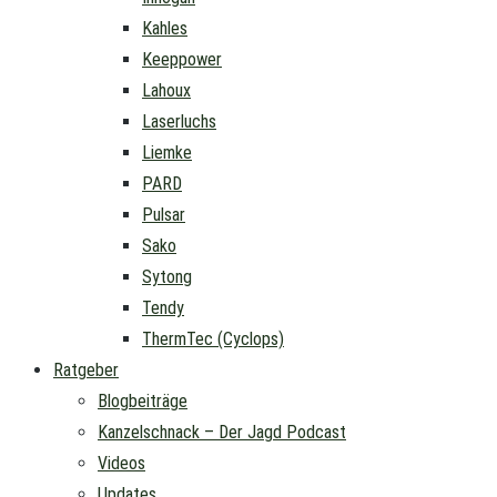
Kahles
Keeppower
Lahoux
Laserluchs
Liemke
PARD
Pulsar
Sako
Sytong
Tendy
ThermTec (Cyclops)
Ratgeber
Blogbeiträge
Kanzelschnack – Der Jagd Podcast
Videos
Updates