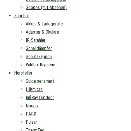
Scopes (mit Absehen)
Zubehör
Akkus & Ladegeräte
Adapter & Okulare
IR-Strahler
Schalldämpfer
Schutzkappen
Wildbrethygiene
Hersteller
Guide sensmart
HIKmicro
InfiRay Outdoor
Nocpix
PARD
Pulsar
ThermTec