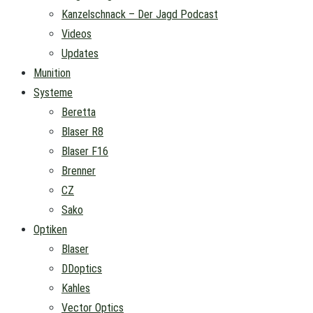
Kanzelschnack – Der Jagd Podcast
Videos
Updates
Munition
Systeme
Beretta
Blaser R8
Blaser F16
Brenner
CZ
Sako
Optiken
Blaser
DDoptics
Kahles
Vector Optics