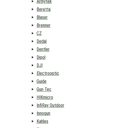
Armytek
Beretta
Blaser
Brenner
CZ
Dedal
Dentler
Dipol
DJI
Electrooptic
Guide
Gun-Tec
HIKmicro
InfiRay Outdoor
Innogun
Kahles