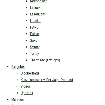
Keeppower
Lahoux
Laserluchs
Liemke
PARD
Pulsar
Sako
Sytong
Tendy
ThermTec (Cyclops)
Ratgeber
Blogbeiträge
Kanzelschnack – Der Jagd Podcast
Videos
Updates
Munition