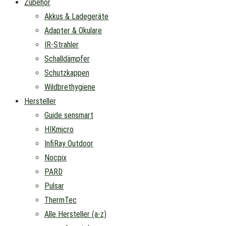
Zubehör
Akkus & Ladegeräte
Adapter & Okulare
IR-Strahler
Schalldämpfer
Schutzkappen
Wildbrethygiene
Hersteller
Guide sensmart
HIKmicro
InfiRay Outdoor
Nocpix
PARD
Pulsar
ThermTec
Alle Hersteller (a-z)