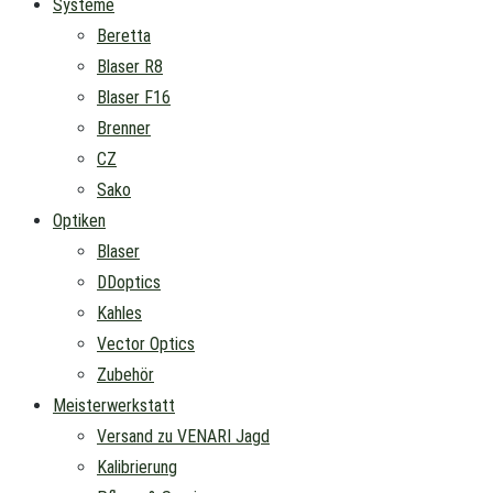
Systeme
Beretta
Blaser R8
Blaser F16
Brenner
CZ
Sako
Optiken
Blaser
DDoptics
Kahles
Vector Optics
Zubehör
Meisterwerkstatt
Versand zu VENARI Jagd
Kalibrierung