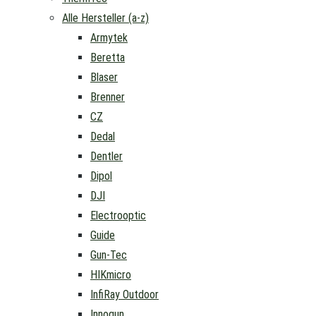
Alle Hersteller (a-z)
Armytek
Beretta
Blaser
Brenner
CZ
Dedal
Dentler
Dipol
DJI
Electrooptic
Guide
Gun-Tec
HIKmicro
InfiRay Outdoor
Innogun