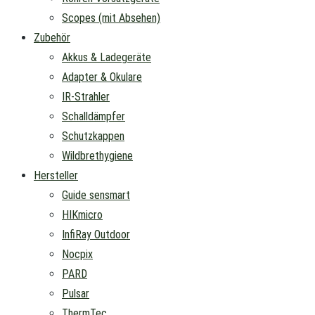
Scopes (mit Absehen)
Zubehör
Akkus & Ladegeräte
Adapter & Okulare
IR-Strahler
Schalldämpfer
Schutzkappen
Wildbrethygiene
Hersteller
Guide sensmart
HIKmicro
InfiRay Outdoor
Nocpix
PARD
Pulsar
ThermTec