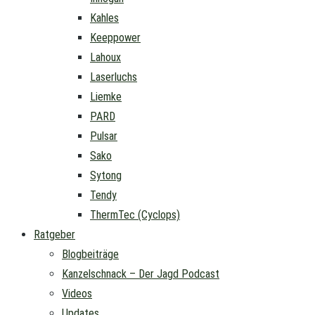
Kahles
Keeppower
Lahoux
Laserluchs
Liemke
PARD
Pulsar
Sako
Sytong
Tendy
ThermTec (Cyclops)
Ratgeber
Blogbeiträge
Kanzelschnack – Der Jagd Podcast
Videos
Updates