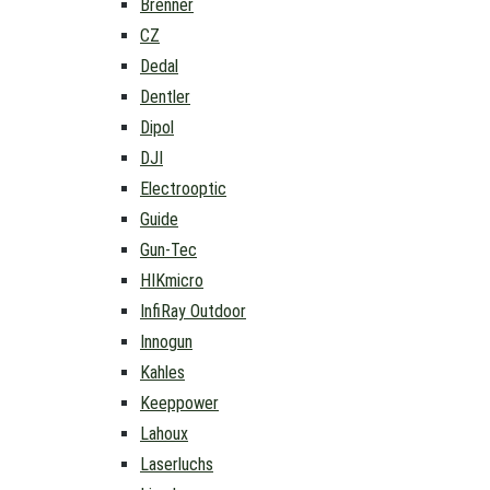
Brenner
CZ
Dedal
Dentler
Dipol
DJI
Electrooptic
Guide
Gun-Tec
HIKmicro
InfiRay Outdoor
Innogun
Kahles
Keeppower
Lahoux
Laserluchs