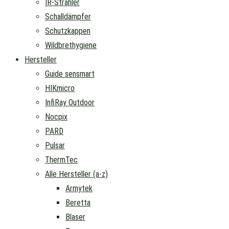
IR-Strahler
Schalldämpfer
Schutzkappen
Wildbrethygiene
Hersteller
Guide sensmart
HIKmicro
InfiRay Outdoor
Nocpix
PARD
Pulsar
ThermTec
Alle Hersteller (a-z)
Armytek
Beretta
Blaser