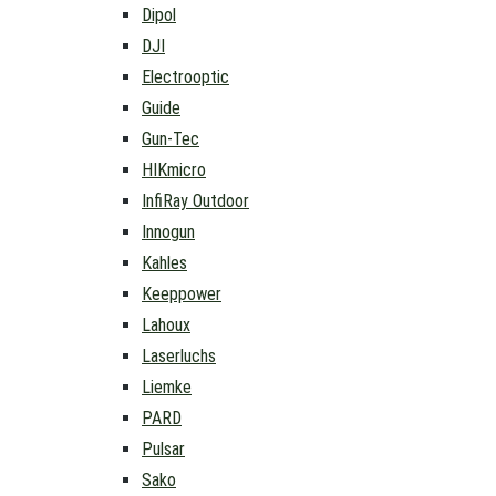
Dipol
DJI
Electrooptic
Guide
Gun-Tec
HIKmicro
InfiRay Outdoor
Innogun
Kahles
Keeppower
Lahoux
Laserluchs
Liemke
PARD
Pulsar
Sako