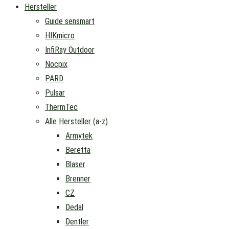
Hersteller
Guide sensmart
HIKmicro
InfiRay Outdoor
Nocpix
PARD
Pulsar
ThermTec
Alle Hersteller (a-z)
Armytek
Beretta
Blaser
Brenner
CZ
Dedal
Dentler