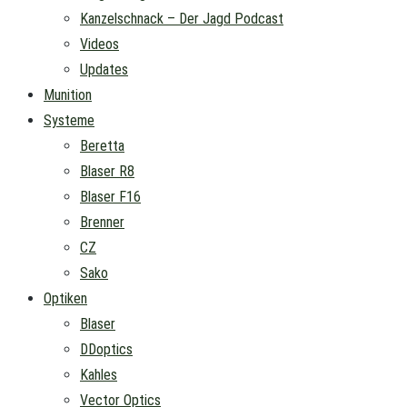
Kanzelschnack – Der Jagd Podcast
Videos
Updates
Munition
Systeme
Beretta
Blaser R8
Blaser F16
Brenner
CZ
Sako
Optiken
Blaser
DDoptics
Kahles
Vector Optics