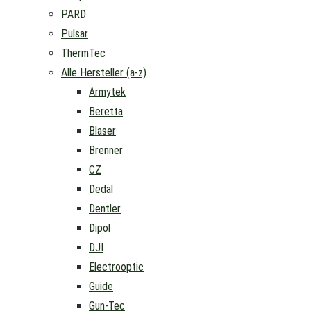
PARD
Pulsar
ThermTec
Alle Hersteller (a-z)
Armytek
Beretta
Blaser
Brenner
CZ
Dedal
Dentler
Dipol
DJI
Electrooptic
Guide
Gun-Tec