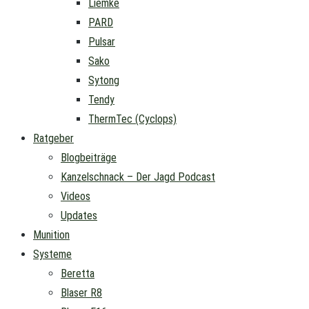
Liemke
PARD
Pulsar
Sako
Sytong
Tendy
ThermTec (Cyclops)
Ratgeber
Blogbeiträge
Kanzelschnack – Der Jagd Podcast
Videos
Updates
Munition
Systeme
Beretta
Blaser R8