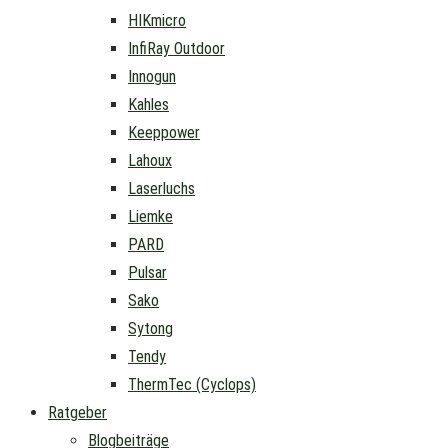
HIKmicro
InfiRay Outdoor
Innogun
Kahles
Keeppower
Lahoux
Laserluchs
Liemke
PARD
Pulsar
Sako
Sytong
Tendy
ThermTec (Cyclops)
Ratgeber
Blogbeiträge