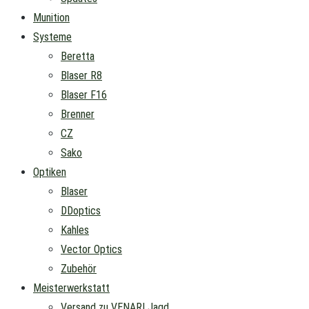
Munition
Systeme
Beretta
Blaser R8
Blaser F16
Brenner
CZ
Sako
Optiken
Blaser
DDoptics
Kahles
Vector Optics
Zubehör
Meisterwerkstatt
Versand zu VENARI Jagd