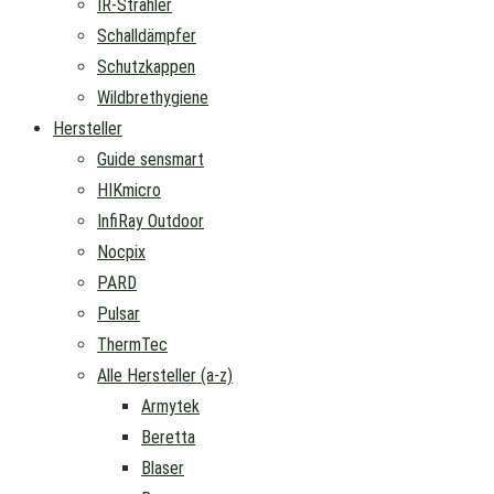
IR-Strahler
Schalldämpfer
Schutzkappen
Wildbrethygiene
Hersteller
Guide sensmart
HIKmicro
InfiRay Outdoor
Nocpix
PARD
Pulsar
ThermTec
Alle Hersteller (a-z)
Armytek
Beretta
Blaser