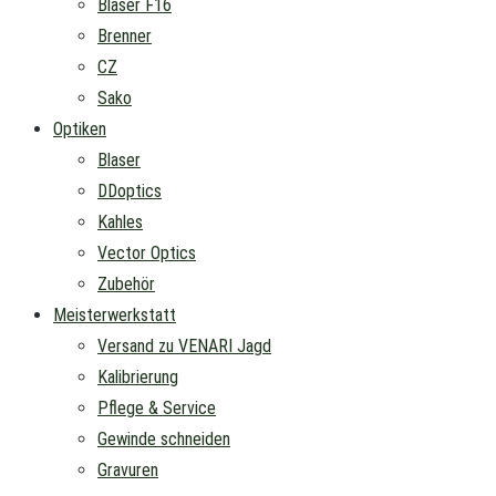
Blaser F16
Brenner
CZ
Sako
Optiken
Blaser
DDoptics
Kahles
Vector Optics
Zubehör
Meisterwerkstatt
Versand zu VENARI Jagd
Kalibrierung
Pflege & Service
Gewinde schneiden
Gravuren