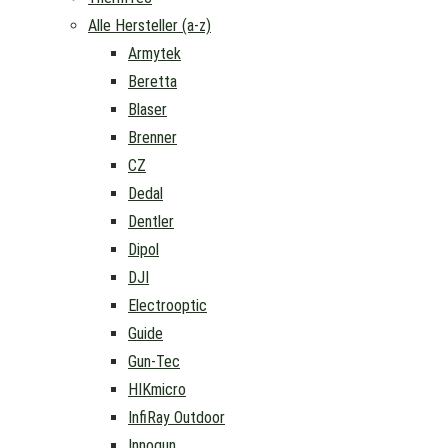
Alle Hersteller (a-z)
Armytek
Beretta
Blaser
Brenner
CZ
Dedal
Dentler
Dipol
DJI
Electrooptic
Guide
Gun-Tec
HIKmicro
InfiRay Outdoor
Innogun