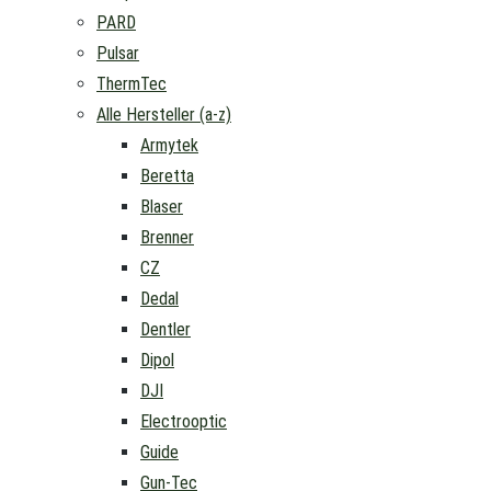
PARD
Pulsar
ThermTec
Alle Hersteller (a-z)
Armytek
Beretta
Blaser
Brenner
CZ
Dedal
Dentler
Dipol
DJI
Electrooptic
Guide
Gun-Tec