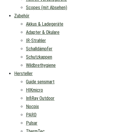
Scopes (mit Absehen)
Zubehör
Akkus & Ladegeräte
Adapter & Okulare
IR-Strahler
Schalldämpfer
Schutzkappen
Wildbrethygiene
Hersteller
Guide sensmart
HIKmicro
InfiRay Outdoor
Nocpix
PARD
Pulsar
ThermTec