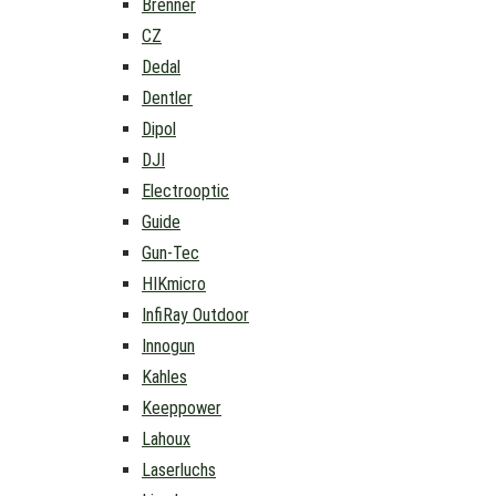
Brenner
CZ
Dedal
Dentler
Dipol
DJI
Electrooptic
Guide
Gun-Tec
HIKmicro
InfiRay Outdoor
Innogun
Kahles
Keeppower
Lahoux
Laserluchs