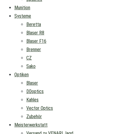
Munition
Systeme
Beretta
Blaser R8
Blaser F16
Brenner
CZ
Sako
Optiken
Blaser
DDoptics
Kahles
Vector Optics
Zubehör
Meisterwerkstatt
Versand zu VENARI Jagd