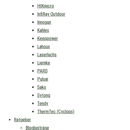
HIKmicro
InfiRay Outdoor
Innogun
Kahles
Keeppower
Lahoux
Laserluchs
Liemke
PARD
Pulsar
Sako
Sytong
Tendy
ThermTec (Cyclops)
Ratgeber
Blogbeiträge