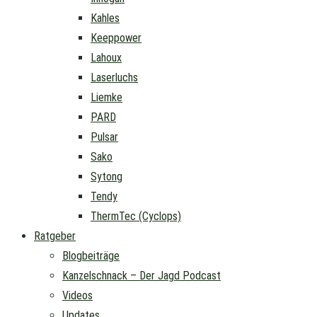
Kahles
Keeppower
Lahoux
Laserluchs
Liemke
PARD
Pulsar
Sako
Sytong
Tendy
ThermTec (Cyclops)
Ratgeber
Blogbeiträge
Kanzelschnack – Der Jagd Podcast
Videos
Updates