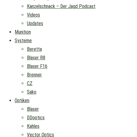
Kanzelschnack – Der Jagd Podcast
Videos
Updates
Munition
Systeme
Beretta
Blaser R8
Blaser F16
Brenner
CZ
Sako
Optiken
Blaser
DDoptics
Kahles
Vector Optics