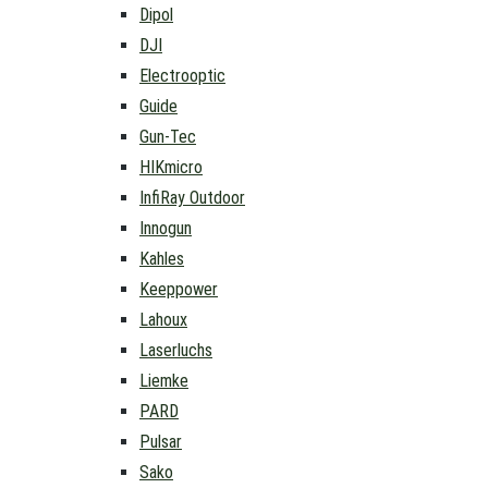
Dipol
DJI
Electrooptic
Guide
Gun-Tec
HIKmicro
InfiRay Outdoor
Innogun
Kahles
Keeppower
Lahoux
Laserluchs
Liemke
PARD
Pulsar
Sako