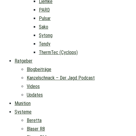
Liemke
PARD
Pulsar
Sako
Sytong
Tendy
ThermTec (Cyclops)
Ratgeber
Blogbeiträge
Kanzelschnack – Der Jagd Podcast
Videos
Updates
Munition
Systeme
Beretta
Blaser R8