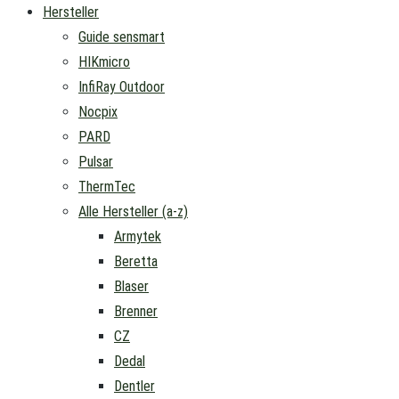
Hersteller
Guide sensmart
HIKmicro
InfiRay Outdoor
Nocpix
PARD
Pulsar
ThermTec
Alle Hersteller (a-z)
Armytek
Beretta
Blaser
Brenner
CZ
Dedal
Dentler