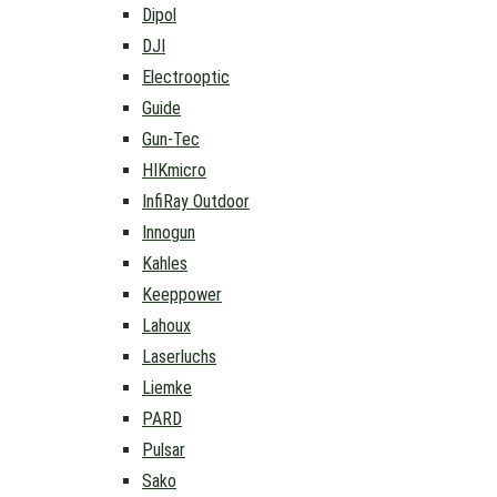
Dipol
DJI
Electrooptic
Guide
Gun-Tec
HIKmicro
InfiRay Outdoor
Innogun
Kahles
Keeppower
Lahoux
Laserluchs
Liemke
PARD
Pulsar
Sako