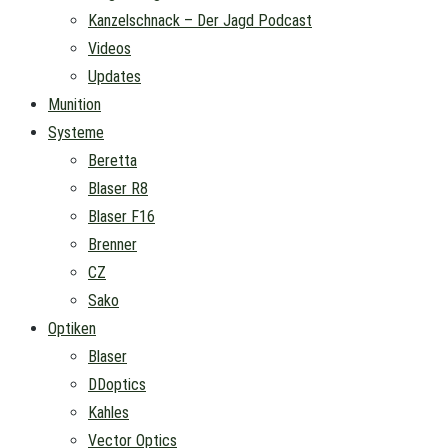
Kanzelschnack – Der Jagd Podcast
Videos
Updates
Munition
Systeme
Beretta
Blaser R8
Blaser F16
Brenner
CZ
Sako
Optiken
Blaser
DDoptics
Kahles
Vector Optics