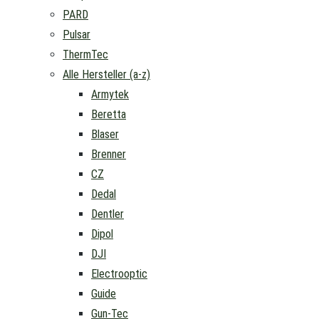
PARD
Pulsar
ThermTec
Alle Hersteller (a-z)
Armytek
Beretta
Blaser
Brenner
CZ
Dedal
Dentler
Dipol
DJI
Electrooptic
Guide
Gun-Tec