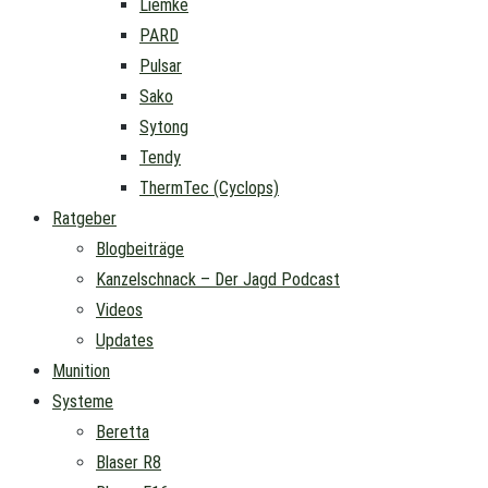
Liemke
PARD
Pulsar
Sako
Sytong
Tendy
ThermTec (Cyclops)
Ratgeber
Blogbeiträge
Kanzelschnack – Der Jagd Podcast
Videos
Updates
Munition
Systeme
Beretta
Blaser R8