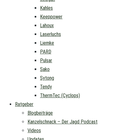
Kahles
Keeppower
Lahoux
Laserluchs
Liemke
PARD
Pulsar
Sako
Sytong
Tendy
ThermTec (Cyclops)
Ratgeber
Blogbeiträge
Kanzelschnack – Der Jagd Podcast
Videos
Updates