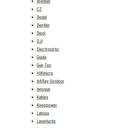
Brenner
CZ
Dedal
Dentler
Dipol
DJI
Electrooptic
Guide
Gun-Tec
HIKmicro
InfiRay Outdoor
Innogun
Kahles
Keeppower
Lahoux
Laserluchs