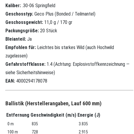
Kaliber:
.30‑06 Springfield
Geschosstyp:
Geco Plus (Bonded / Teilmantel)
Geschossgewicht:
11,0 g / 170 gr
Packungsgröße:
20 Stück
Bleianteil:
Ja
Empfohlen für:
Leichtes bis starkes Wild (auch Hochwild
zugelassen)
Gefahrstoffklasse:
1.4 (Achtung: Explosivstoffkennzeichnung —
siehe Sicherheitshinweise)
EAN:
4000294178078
Ballistik (Herstellerangaben, Lauf 600 mm)
Entfernung
Geschwindigkeit (m/s)
Energie (J)
0 m
835
3.835
100 m
728
2.915