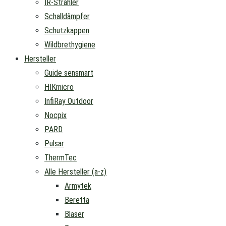
IR-Strahler
Schalldämpfer
Schutzkappen
Wildbrethygiene
Hersteller
Guide sensmart
HIKmicro
InfiRay Outdoor
Nocpix
PARD
Pulsar
ThermTec
Alle Hersteller (a-z)
Armytek
Beretta
Blaser