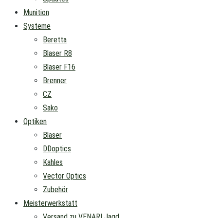
Munition
Systeme
Beretta
Blaser R8
Blaser F16
Brenner
CZ
Sako
Optiken
Blaser
DDoptics
Kahles
Vector Optics
Zubehör
Meisterwerkstatt
Versand zu VENARI Jagd