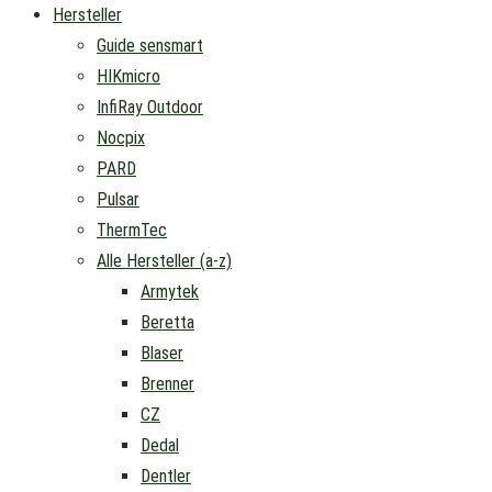
Hersteller
Guide sensmart
HIKmicro
InfiRay Outdoor
Nocpix
PARD
Pulsar
ThermTec
Alle Hersteller (a-z)
Armytek
Beretta
Blaser
Brenner
CZ
Dedal
Dentler