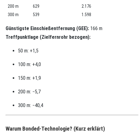
200 m
629
2.176
300 m
539
1.598
Günstigste Einschießentfernung (GEE):
166 m
Treffpunktlage (Zielfernrohr bezogen):
50 m: +1,5
100 m: +4,0
150 m: +1,9
200 m: −5,7
300 m: −40,4
Warum Bonded‑Technologie? (Kurz erklärt)