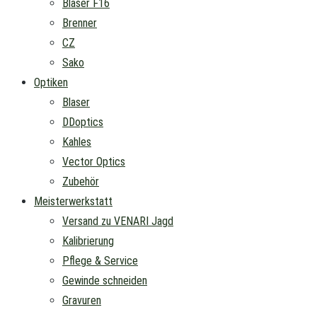
Blaser F16
Brenner
CZ
Sako
Optiken
Blaser
DDoptics
Kahles
Vector Optics
Zubehör
Meisterwerkstatt
Versand zu VENARI Jagd
Kalibrierung
Pflege & Service
Gewinde schneiden
Gravuren