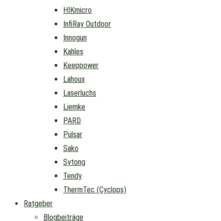
HIKmicro
InfiRay Outdoor
Innogun
Kahles
Keeppower
Lahoux
Laserluchs
Liemke
PARD
Pulsar
Sako
Sytong
Tendy
ThermTec (Cyclops)
Ratgeber
Blogbeiträge