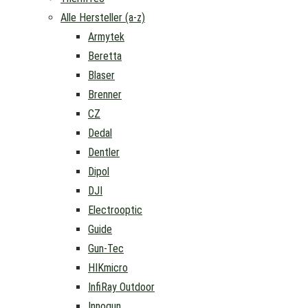
Alle Hersteller (a-z)
Armytek
Beretta
Blaser
Brenner
CZ
Dedal
Dentler
Dipol
DJI
Electrooptic
Guide
Gun-Tec
HIKmicro
InfiRay Outdoor
Innogun