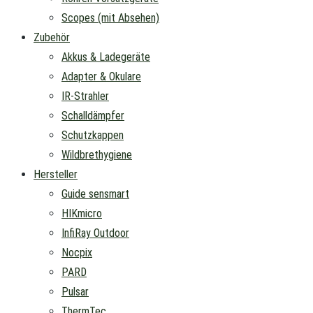
Scopes (mit Absehen)
Zubehör
Akkus & Ladegeräte
Adapter & Okulare
IR-Strahler
Schalldämpfer
Schutzkappen
Wildbrethygiene
Hersteller
Guide sensmart
HIKmicro
InfiRay Outdoor
Nocpix
PARD
Pulsar
ThermTec