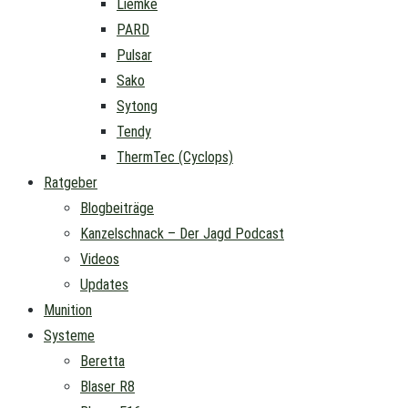
Liemke
PARD
Pulsar
Sako
Sytong
Tendy
ThermTec (Cyclops)
Ratgeber
Blogbeiträge
Kanzelschnack – Der Jagd Podcast
Videos
Updates
Munition
Systeme
Beretta
Blaser R8