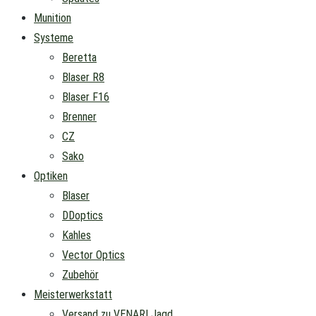
Munition
Systeme
Beretta
Blaser R8
Blaser F16
Brenner
CZ
Sako
Optiken
Blaser
DDoptics
Kahles
Vector Optics
Zubehör
Meisterwerkstatt
Versand zu VENARI Jagd