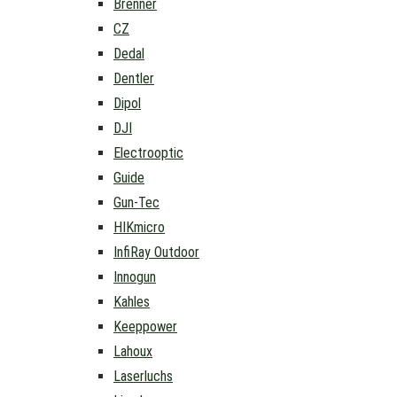
Brenner
CZ
Dedal
Dentler
Dipol
DJI
Electrooptic
Guide
Gun-Tec
HIKmicro
InfiRay Outdoor
Innogun
Kahles
Keeppower
Lahoux
Laserluchs