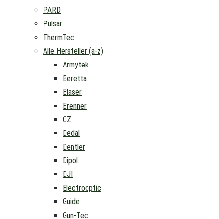
PARD
Pulsar
ThermTec
Alle Hersteller (a-z)
Armytek
Beretta
Blaser
Brenner
CZ
Dedal
Dentler
Dipol
DJI
Electrooptic
Guide
Gun-Tec