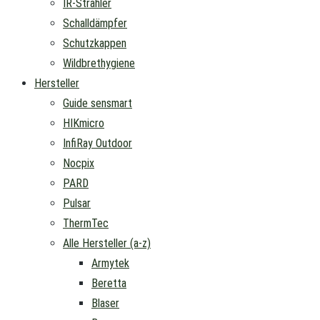
IR-Strahler
Schalldämpfer
Schutzkappen
Wildbrethygiene
Hersteller
Guide sensmart
HIKmicro
InfiRay Outdoor
Nocpix
PARD
Pulsar
ThermTec
Alle Hersteller (a-z)
Armytek
Beretta
Blaser