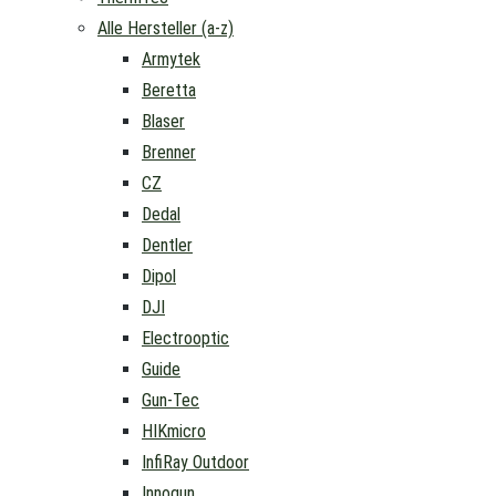
Alle Hersteller (a-z)
Armytek
Beretta
Blaser
Brenner
CZ
Dedal
Dentler
Dipol
DJI
Electrooptic
Guide
Gun-Tec
HIKmicro
InfiRay Outdoor
Innogun