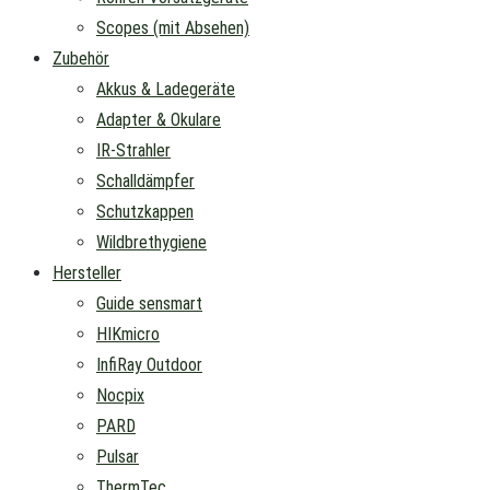
Scopes (mit Absehen)
Zubehör
Akkus & Ladegeräte
Adapter & Okulare
IR-Strahler
Schalldämpfer
Schutzkappen
Wildbrethygiene
Hersteller
Guide sensmart
HIKmicro
InfiRay Outdoor
Nocpix
PARD
Pulsar
ThermTec