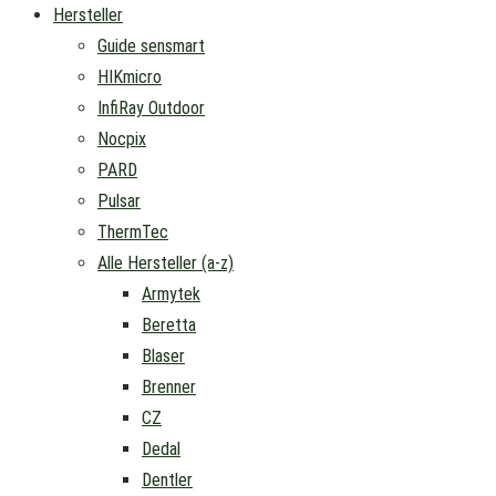
Hersteller
Guide sensmart
HIKmicro
InfiRay Outdoor
Nocpix
PARD
Pulsar
ThermTec
Alle Hersteller (a-z)
Armytek
Beretta
Blaser
Brenner
CZ
Dedal
Dentler