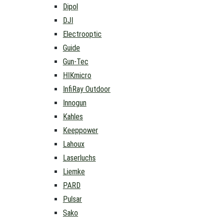
Dipol
DJI
Electrooptic
Guide
Gun-Tec
HIKmicro
InfiRay Outdoor
Innogun
Kahles
Keeppower
Lahoux
Laserluchs
Liemke
PARD
Pulsar
Sako