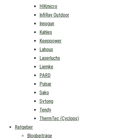
HIKmicro
InfiRay Outdoor
Innogun
Kahles
Keeppower
Lahoux
Laserluchs
Liemke
PARD
Pulsar
Sako
Sytong
Tendy
ThermTec (Cyclops)
Ratgeber
Blogbeiträge