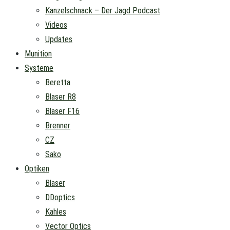
Kanzelschnack – Der Jagd Podcast
Videos
Updates
Munition
Systeme
Beretta
Blaser R8
Blaser F16
Brenner
CZ
Sako
Optiken
Blaser
DDoptics
Kahles
Vector Optics