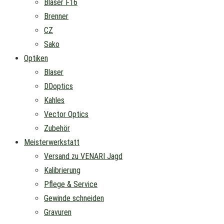
Blaser F16
Brenner
CZ
Sako
Optiken
Blaser
DDoptics
Kahles
Vector Optics
Zubehör
Meisterwerkstatt
Versand zu VENARI Jagd
Kalibrierung
Pflege & Service
Gewinde schneiden
Gravuren