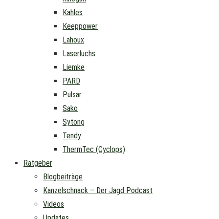
Kahles
Keeppower
Lahoux
Laserluchs
Liemke
PARD
Pulsar
Sako
Sytong
Tendy
ThermTec (Cyclops)
Ratgeber
Blogbeiträge
Kanzelschnack – Der Jagd Podcast
Videos
Updates