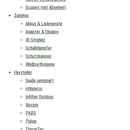
Scopes (mit Absehen)
Zubehör
Akkus & Ladegeräte
Adapter & Okulare
IR-Strahler
Schalldämpfer
Schutzkappen
Wildbrethygiene
Hersteller
Guide sensmart
HIKmicro
InfiRay Outdoor
Nocpix
PARD
Pulsar
ThermTec