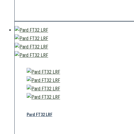
Ab
1.089,00
€
Pard FT32 LRF
Ab
1.289,00
€