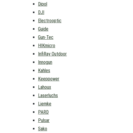
Dipol
DJI
Electrooptic
Guide
Gun-Tec
HIKmicro
InfiRay Outdoor
Innogun
Kahles
Keeppower
Lahoux
Laserluchs
Liemke
PARD
Pulsar
Sako