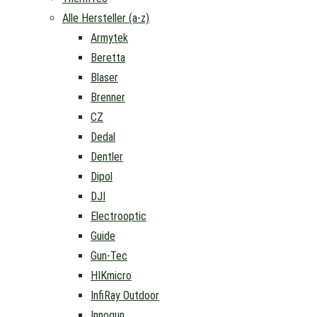
Alle Hersteller (a-z)
Armytek
Beretta
Blaser
Brenner
CZ
Dedal
Dentler
Dipol
DJI
Electrooptic
Guide
Gun-Tec
HIKmicro
InfiRay Outdoor
Innogun