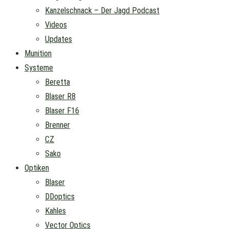
Kanzelschnack – Der Jagd Podcast
Videos
Updates
Munition
Systeme
Beretta
Blaser R8
Blaser F16
Brenner
CZ
Sako
Optiken
Blaser
DDoptics
Kahles
Vector Optics