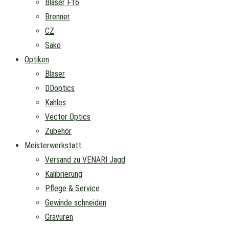
Blaser F16
Brenner
CZ
Sako
Optiken
Blaser
DDoptics
Kahles
Vector Optics
Zubehör
Meisterwerkstatt
Versand zu VENARI Jagd
Kalibrierung
Pflege & Service
Gewinde schneiden
Gravuren