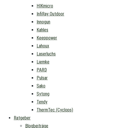
HIKmicro
InfiRay Outdoor
Innogun
Kahles
Keeppower
Lahoux
Laserluchs
Liemke
PARD
Pulsar
Sako
Sytong
Tendy
ThermTec (Cyclops)
Ratgeber
Blogbeiträge