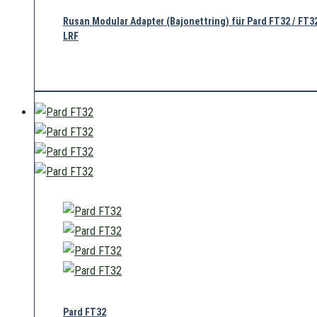
Rusan Modular Adapter (Bajonettring) für Pard FT32 / FT3
LRF
70,00
€
Pard FT32