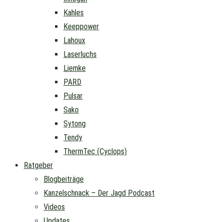
Kahles
Keeppower
Lahoux
Laserluchs
Liemke
PARD
Pulsar
Sako
Sytong
Tendy
ThermTec (Cyclops)
Ratgeber
Blogbeiträge
Kanzelschnack – Der Jagd Podcast
Videos
Updates