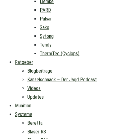
Liemke
PARD
Pulsar
Sako
Sytong
Tendy
ThermTec (Cyclops)
Ratgeber
Blogbeiträge
Kanzelschnack – Der Jagd Podcast
Videos
Updates
Munition
Systeme
Beretta
Blaser R8