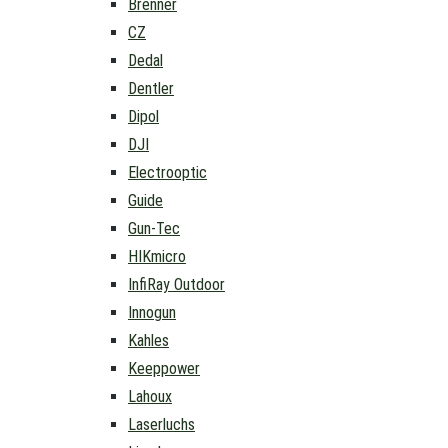
Brenner
CZ
Dedal
Dentler
Dipol
DJI
Electrooptic
Guide
Gun-Tec
HIKmicro
InfiRay Outdoor
Innogun
Kahles
Keeppower
Lahoux
Laserluchs