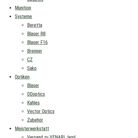
Munition
Systeme
Beretta
Blaser R8
Blaser F16
Brenner
CZ
Sako
Optiken
Blaser
DDoptics
Kahles
Vector Optics
Zubehör
Meisterwerkstatt
Versand zu VENARI Jagd