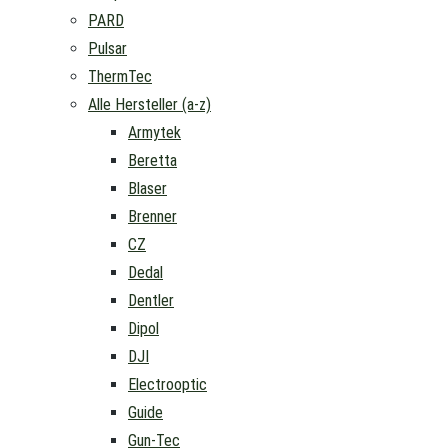
PARD
Pulsar
ThermTec
Alle Hersteller (a-z)
Armytek
Beretta
Blaser
Brenner
CZ
Dedal
Dentler
Dipol
DJI
Electrooptic
Guide
Gun-Tec