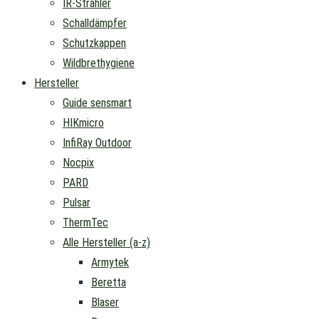
IR-Strahler
Schalldämpfer
Schutzkappen
Wildbrethygiene
Hersteller
Guide sensmart
HIKmicro
InfiRay Outdoor
Nocpix
PARD
Pulsar
ThermTec
Alle Hersteller (a-z)
Armytek
Beretta
Blaser