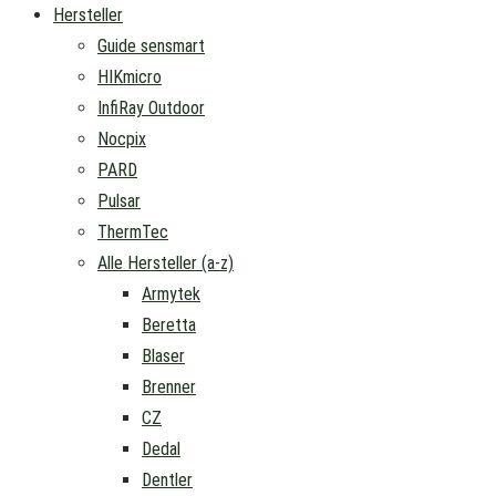
Hersteller
Guide sensmart
HIKmicro
InfiRay Outdoor
Nocpix
PARD
Pulsar
ThermTec
Alle Hersteller (a-z)
Armytek
Beretta
Blaser
Brenner
CZ
Dedal
Dentler