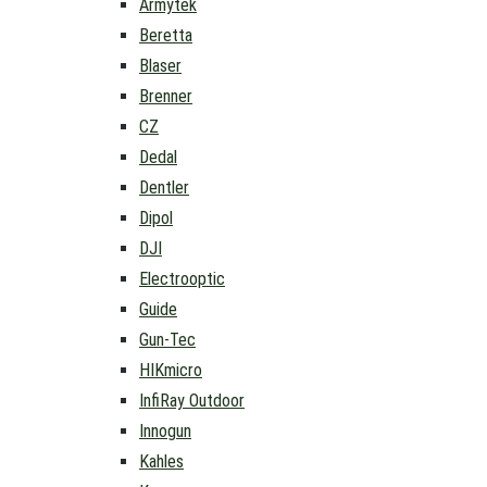
Armytek
Beretta
Blaser
Brenner
CZ
Dedal
Dentler
Dipol
DJI
Electrooptic
Guide
Gun-Tec
HIKmicro
InfiRay Outdoor
Innogun
Kahles