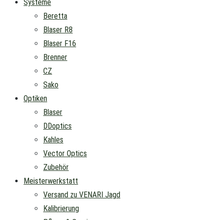
Systeme
Beretta
Blaser R8
Blaser F16
Brenner
CZ
Sako
Optiken
Blaser
DDoptics
Kahles
Vector Optics
Zubehör
Meisterwerkstatt
Versand zu VENARI Jagd
Kalibrierung