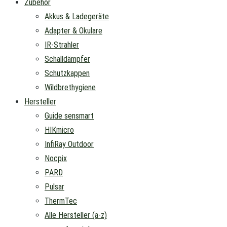
Zubehör
Akkus & Ladegeräte
Adapter & Okulare
IR-Strahler
Schalldämpfer
Schutzkappen
Wildbrethygiene
Hersteller
Guide sensmart
HIKmicro
InfiRay Outdoor
Nocpix
PARD
Pulsar
ThermTec
Alle Hersteller (a-z)